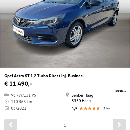
Opel Astra ST 1,2 Turbo Direct Inj. Business Elegance
€ 11.490,-
295/28361
96 kW/131 PS
Senker Haag
3350 Haag
110.368 km
06/2021
4,9
(516)
1