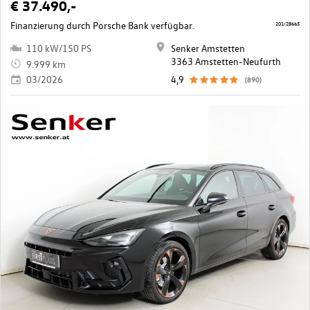
€ 37.490,-
Finanzierung durch Porsche Bank verfügbar.
201/28665
110 kW/150 PS
Senker Amstetten
3363 Amstetten-Neufurth
9.999 km
03/2026
4,9
(890)