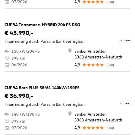
07/2026
4,9
(890)
CUPRA Terramar e-HYBRID 204 PS DSG
€ 43.990,-
Finanzierung durch Porsche Bank verfügbar.
201/29288
150 kW/204 PS
Senker Amstetten
3363 Amstetten-Neufurth
999 km
06/2026
4,9
(890)
CUPRA Born PLUS 58/61 140kW/190PS
€ 36.990,-
Finanzierung durch Porsche Bank verfügbar.
201/29491
140 kW/190 PS
Senker Amstetten
3363 Amstetten-Neufurth
999 km
07/2026
4,9
(890)