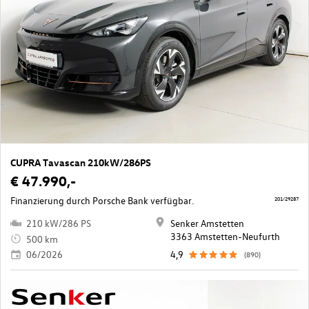
CUPRA Tavascan 210kW/286PS
€ 47.990,-
Finanzierung durch Porsche Bank verfügbar.
201/29287
210 kW/286 PS
Senker Amstetten
3363 Amstetten-Neufurth
500 km
06/2026
4,9
(890)