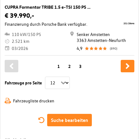
CUPRA Formentor TRIBE 1.5 e-TSI 150 PS DSG
€ 39.990,-
Finanzierung durch Porsche Bank verfügbar.
201/28646
110 kW/150 PS
Senker Amstetten
3363 Amstetten-Neufurth
2.521 km
03/2026
4,9
(890)
1
2
3
Fahrzeuge pro Seite
Fahrzeugliste drucken
Suche bearbeiten