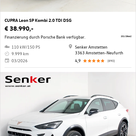
CUPRA Leon SP Kombi 2.0 TDI DSG
€ 38.990,-
Finanzierung durch Porsche Bank verfügbar.
201/28662
110 kW/150 PS
Senker Amstetten
3363 Amstetten-Neufurth
9.999 km
03/2026
4,9
(890)