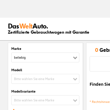
Das
Welt
Auto.
Zertifizierte Gebrauchtwagen mit Garantie
Marke
0
Geb
beliebig
Modell
Bitte wählen Sie eine Marke
Finden Si
Modellvariante
Bitte wählen Sie eine Marke
* Rechtshinwe