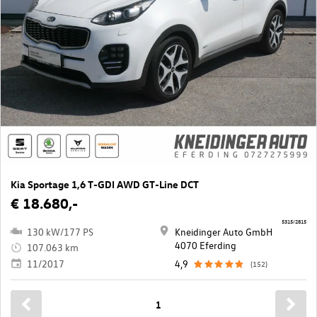
Kia Sportage 1,6 T-GDI AWD GT-Line DCT
€ 18.680,-
5315/2815
130 kW/177 PS
Kneidinger Auto GmbH
4070 Eferding
107.063 km
11/2017
4,9
(152)
1