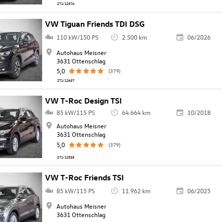
271/12574
VW Tiguan Friends TDI DSG
110 kW/150 PS
2.500 km
06/2026
Autohaus Meisner
3631 Ottenschlag
5,0
(379)
271/12637
VW T-Roc Design TSI
85 kW/115 PS
64.664 km
10/2018
Autohaus Meisner
3631 Ottenschlag
5,0
(379)
271/12535
VW T-Roc Friends TSI
85 kW/115 PS
11.962 km
06/2025
Autohaus Meisner
3631 Ottenschlag