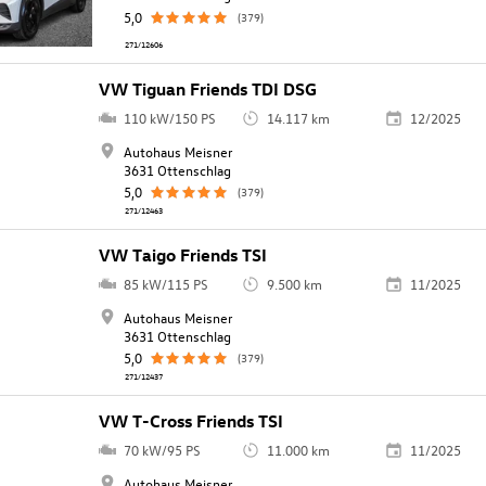
5,0
(379)
271/12606
VW Tiguan Friends TDI DSG
110 kW/150 PS
14.117 km
12/2025
Autohaus Meisner
3631 Ottenschlag
5,0
(379)
271/12463
VW Taigo Friends TSI
85 kW/115 PS
9.500 km
11/2025
Autohaus Meisner
3631 Ottenschlag
5,0
(379)
271/12437
VW T-Cross Friends TSI
70 kW/95 PS
11.000 km
11/2025
Autohaus Meisner