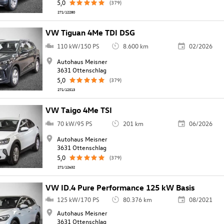
5,0
(379)
271/12280
VW Tiguan 4Me TDI DSG
110 kW/150 PS
8.600 km
02/2026
Autohaus Meisner
3631 Ottenschlag
5,0
(379)
271/12513
VW Taigo 4Me TSI
70 kW/95 PS
201 km
06/2026
Autohaus Meisner
3631 Ottenschlag
5,0
(379)
271/12632
VW ID.4 Pure Performance 125 kW Basis
125 kW/170 PS
80.376 km
08/2021
Autohaus Meisner
3631 Ottenschlag