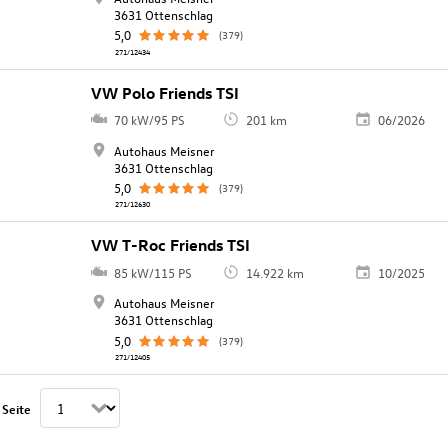
3631 Ottenschlag
5,0
(379)
271/12434
VW Polo Friends TSI
70 kW/95 PS
201 km
06/2026
Autohaus Meisner
3631 Ottenschlag
5,0
(379)
271/12630
VW T-Roc Friends TSI
85 kW/115 PS
14.922 km
10/2025
Autohaus Meisner
3631 Ottenschlag
5,0
(379)
271/12405
 Seite