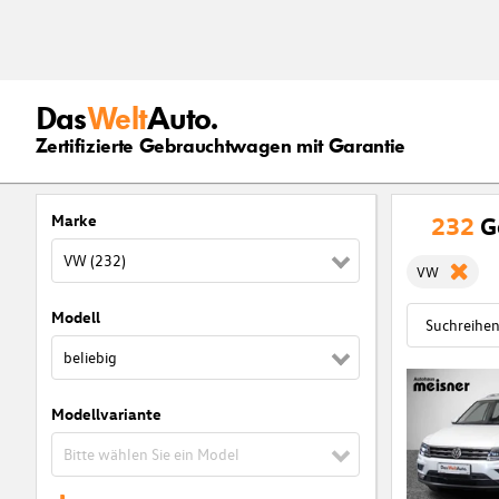
Das
Welt
Auto.
Zertifizierte Gebrauchtwagen mit Garantie
Marke
232
G
VW (232)
VW
Modell
beliebig
Modellvariante
Bitte wählen Sie ein Model