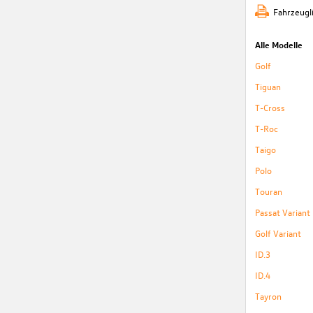
Fahrzeugl
Alle Modelle
Golf
Tiguan
T-Cross
T-Roc
Taigo
Polo
Touran
Passat Variant
Golf Variant
ID.3
ID.4
Tayron