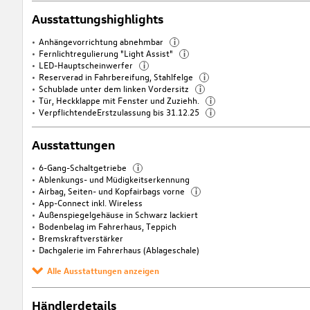
Ausstattungshighlights
Anhängevorrichtung abnehmbar
i
Fernlichtregulierung "Light Assist"
i
LED-Hauptscheinwerfer
i
Reserverad in Fahrbereifung, Stahlfelge
i
Schublade unter dem linken Vordersitz
i
Tür, Heckklappe mit Fenster und Zuziehh.
i
VerpflichtendeErstzulassung bis 31.12.25
i
Ausstattungen
6-Gang-Schaltgetriebe
i
Ablenkungs- und Müdigkeitserkennung
Airbag, Seiten- und Kopfairbags vorne
i
App-Connect inkl. Wireless
Außenspiegelgehäuse in Schwarz lackiert
Bodenbelag im Fahrerhaus, Teppich
Bremskraftverstärker
Dachgalerie im Fahrerhaus (Ablageschale)
Alle Ausstattungen anzeigen
Händlerdetails