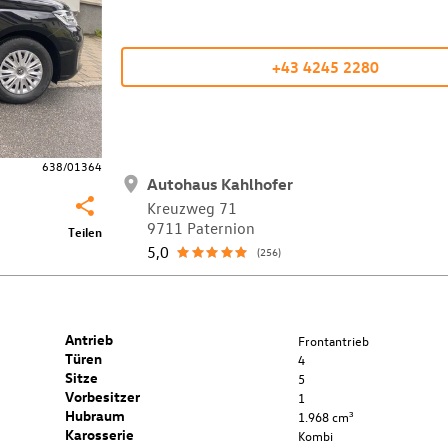
+43 4245 2280
638/01364
Autohaus Kahlhofer
Kreuzweg 71
9711 Paternion
Teilen
5,0
(256)
Antrieb
Frontantrieb
Türen
4
Sitze
5
Vorbesitzer
1
Hubraum
1.968 cm³
Karosserie
Kombi