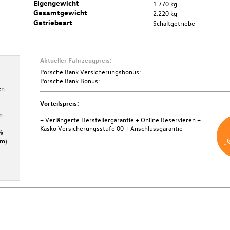
Eigengewicht
1.770 kg
Gesamtgewicht
2.220 kg
Getriebeart
Schaltgetriebe
Aktueller Fahrzeugpreis:
Porsche Bank Versicherungsbonus
Porsche Bank Versicherungsbonus:
Porsche Bank Bonus:
en
Bei Abschluss einer KASKO-Versicherung über die Porsche Bank
Versicherung profitieren Sie von € 500,- Versicherungsbonus.
Vorteilspreis:
Mindestlaufzeit 36 Monate. Aktion ist gültig bis 31.12.2026.
n
+ Verlängerte Herstellergarantie
+ Online Reservieren
+
Weitere Informationen
- 
Kasko Versicherungsstufe 00
+ Anschlussgarantie
%
m).