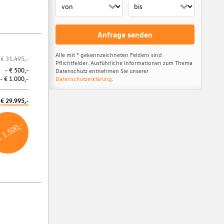
Anfrage senden
Alle mit * gekennzeichneten Feldern sind
€ 31.495,-
Pflichtfelder. Ausführliche Informationen zum Thema
Verlängerte Herstellergarantie
- € 500,-
Datenschutz entnehmen Sie unserer
- € 1.000,-
Datenschutzerklärung
.
Mit dem Plus an Sicherheit: dieser Jungwagen verfügt über eine
verlängerte Herstellergarantie ab EZ! Nähere Details zu dieser Garantie
€ 29.995,-
gibt Ihnen gerne Ihr Gebrauchtwagenverkäufer.
Weitere Informationen
€ 1.500,-