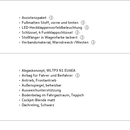
Assistenzpaket
i
Fußmatten Stoff, vorne und hinten
i
LED-Heckklappenvorfeldbeleuchtung
i
Schlüssel, 4 Funkklappschlüssel
i
Stoßfänger in Wagenfarbe lackiert
i
Verbandsmaterial, Warndreieck-/Westen
i
Abgaskonzept, WLTP3 N1 EU6EA
Airbag für Fahrer und Beifahrer
i
Antrieb, Frontantrieb
Außenspiegel, beheizbar
Ausweichunterstützung
Bodenbelag im Fahrgastraum, Teppich
Cockpit-Blende matt
Dachreling, Schwarz