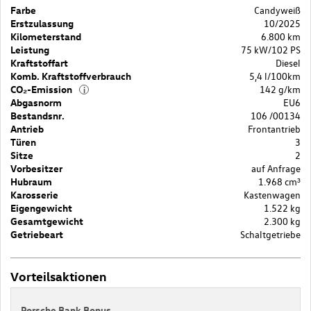
Farbe
Candyweiß
Erstzulassung
10/2025
Kilometerstand
6.800 km
Leistung
75 kW/102 PS
Kraftstoffart
Diesel
Komb. Kraftstoffverbrauch
5,4 l/100km
CO₂-Emission
142 g/km
i
Abgasnorm
EU6
Bestandsnr.
106 /00134
Antrieb
Frontantrieb
Türen
3
Sitze
2
Vorbesitzer
auf Anfrage
Hubraum
1.968 cm³
Karosserie
Kastenwagen
Eigengewicht
1.522 kg
Gesamtgewicht
2.300 kg
Getriebeart
Schaltgetriebe
Vorteilsaktionen
Porsche Bank Bonus