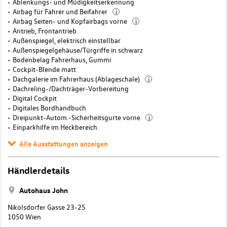
Ablenkungs- und Müdigkeitserkennung
Airbag für Fahrer und Beifahrer
i
Airbag Seiten- und Kopfairbags vorne
i
Antrieb, Frontantrieb
Außenspiegel, elektrisch einstellbar
Außenspiegelgehäuse/Türgriffe in schwarz
Bodenbelag Fahrerhaus, Gummi
Cockpit-Blende matt
Dachgalerie im Fahrerhaus (Ablageschale)
i
Dachreling-/Dachträger-Vorbereitung
Digital Cockpit
Digitales Bordhandbuch
Dreipunkt-Autom.-Sicherheitsgurte vorne
i
Einparkhilfe im Heckbereich
Alle Ausstattungen anzeigen
Händlerdetails
Autohaus John
Nikolsdorfer Gasse 23-25
1050 Wien