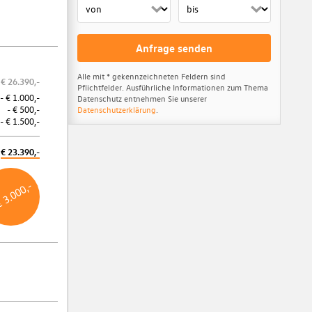
Anfrage senden
Alle mit * gekennzeichneten Feldern sind
€ 26.390,-
Pflichtfelder. Ausführliche Informationen zum Thema
Porsche Bank Versicherungsbonus
- € 1.000,-
Datenschutz entnehmen Sie unserer
- € 500,-
Datenschutzerklärung
.
Bei Abschluss einer KASKO-Versicherung über die Porsche Bank
- € 1.500,-
Versicherung profitieren Sie von € 500,- Versicherungsbonus.
Mindestlaufzeit 36 Monate. Aktion ist gültig bis 31.12.2026.
€ 23.390,-
Weitere Informationen
€ 3.000,-