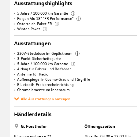
Ausstattungshighlights
5 Jahre / 100.000 km Garantie
i
Felgen Alu 18" "FR Performance"
i
Österreich-Paket FR
i
Winter-Paket
i
Ausstattungen
230V-Steckdose im Gepäckraum
i
3-Punkt-Sicherheitsgurte
5 Jahre / 100.000 km Garantie
i
Airbag für Fahrer und Beifahrer
Antenne für Radio
Außenspiegel in Cosmo-Grau und Türgriffe
Bluetooth-Freisprecheinrichtung
Chromelemente im Innenraum
Alle Ausstattungen anzeigen
Händlerdetails
G. Forsthofer
Öffnungszeiten
Bürmooserstrasse 22
Mo – Do: 08:00 – 12:00 Uhr