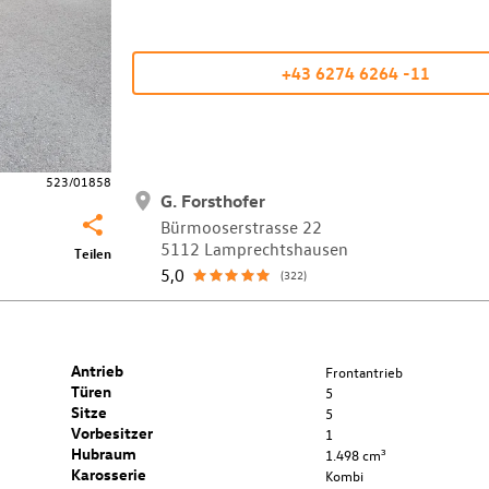
+43 6274 6264 -11
523/01858
G. Forsthofer
Bürmooserstrasse 22
5112 Lamprechtshausen
Teilen
5,0
(322)
Antrieb
Frontantrieb
Türen
5
Sitze
5
Vorbesitzer
1
Hubraum
1.498 cm³
Karosserie
Kombi