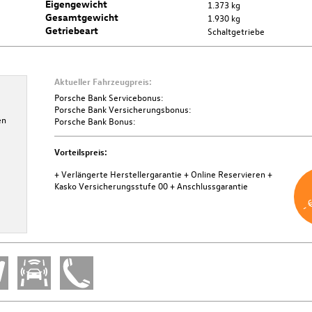
Eigengewicht
1.373 kg
Gesamtgewicht
1.930 kg
Getriebeart
Schaltgetriebe
Aktueller Fahrzeugpreis:
Porsche Bank Servicebonus
Porsche Bank Servicebonus:
Porsche Bank Versicherungsbonus:
en
Über die Porsche Bank profitieren Sie von € 1000,- Servicebonus bei
Porsche Bank Bonus:
Abschluss von SERVICE. Aktion ist gültig bis 31.12.2026.
Vorteilspreis:
Weitere Informationen
+ Verlängerte Herstellergarantie
+ Online Reservieren
+
- 
Kasko Versicherungsstufe 00
+ Anschlussgarantie