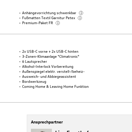
Anhängevorrichtung schwenkbar
i
Fußmatten Textil Garnitur Petex
i
Premium-Paket FR
i
2x USB-C vorne + 2x USB-C hinten
3-Zonen-Klimaanlage "Climatronic"
6 Lautsprecher
Alkohol-Interlock Vorbereitung
Außenspiegel elektr. verstell-/beheiz-
Ausweich- und Abbiegeassistent
Bordwerkzeug
Coming Home & Leaving Home Funktion
Ansprechpartner