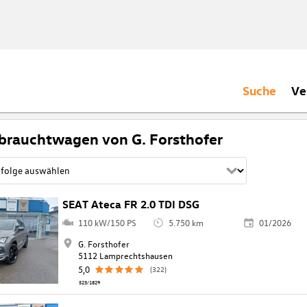
Suche
Ve
brauchtwagen von G. Forsthofer
SEAT Ateca FR 2.0 TDI DSG
110 kW/150 PS
5.750 km
01/2026
G. Forsthofer
5112 Lamprechtshausen
5,0
(322)
523/1829