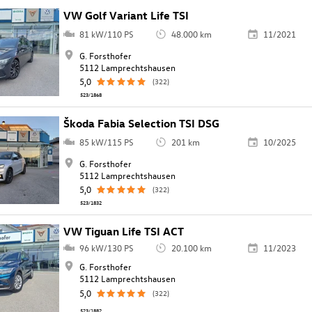
VW Golf Variant Life TSI
81 kW/110 PS
48.000 km
11/2021
G. Forsthofer
5112 Lamprechtshausen
5,0
(322)
523/1868
Škoda Fabia Selection TSI DSG
85 kW/115 PS
201 km
10/2025
G. Forsthofer
5112 Lamprechtshausen
5,0
(322)
523/1832
VW Tiguan Life TSI ACT
96 kW/130 PS
20.100 km
11/2023
G. Forsthofer
5112 Lamprechtshausen
5,0
(322)
523/1882