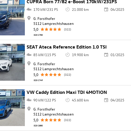
CUPRA Born 77/82 e-Boost 170kW/231PS
170 kW/231 PS
21.000 km
04/2025
G. Forsthofer
5112 Lamprechtshausen
5,0
(322)
523/1785
SEAT Ateca Reference Edition 1.0 TSI
85 kW/115 PS
19.900 km
01/2025
G. Forsthofer
5112 Lamprechtshausen
5,0
(322)
523/1749
VW Caddy Edition Maxi TDI 4MOTION
90 kW/122 PS
45.600 km
04/2025
G. Forsthofer
5112 Lamprechtshausen
5,0
(322)
523/1880