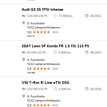
Audi Q3 35 TFSI intense
110 kW/150 PS
75.000 km
05/2021
G. Forsthofer
5112 Lamprechtshausen
5,0
(322)
523/1771
SEAT Leon SP Kombi FR 1.5 TSI 115 PS
85 kW/115 PS
4.800 km
08/2025
G. Forsthofer
5112 Lamprechtshausen
5,0
(322)
523/1858
VW T-Roc R-Line eTSI DSG
110 kW/150 PS
6.500 km
01/2026
G. Forsthofer
5112 Lamprechtshausen
5,0
(322)