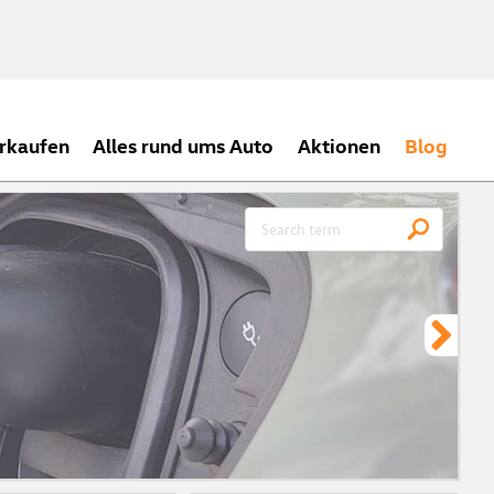
rkaufen
Alles rund ums Auto
Aktionen
Blog
CH
Meh
ein
zei
Vor