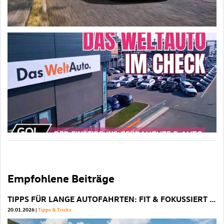
Empfohlene Beiträge
TIPPS FÜR LANGE AUTOFAHRTEN: FIT & FOKUSSIERT ANS ZIEL
P
20.01.2026
Tipps & Tricks
22