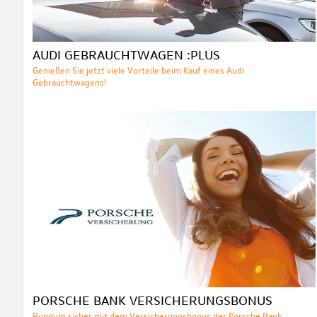
AUDI GEBRAUCHTWAGEN :PLUS
Genießen Sie jetzt viele Vorteile beim Kauf eines Audi
Gebrauchtwagens!
PORSCHE BANK VERSICHERUNGSBONUS
Rundum sicher mit dem Versicherungsbonus der Porsche Bank.