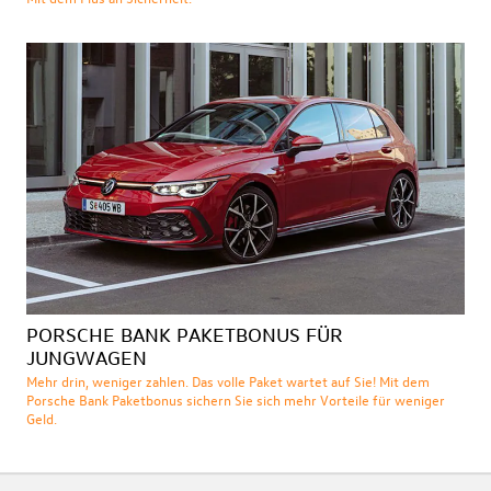
PORSCHE BANK PAKETBONUS FÜR
JUNGWAGEN
Mehr drin, weniger zahlen. Das volle Paket wartet auf Sie! Mit dem
Porsche Bank Paketbonus sichern Sie sich mehr Vorteile für weniger
Geld.