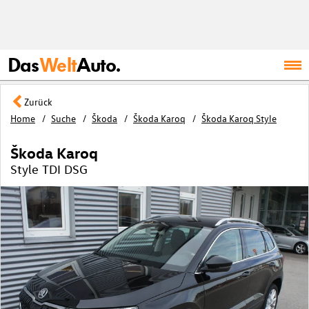
Das
Welt
Auto.
Zurück
Home
Suche
Škoda
Škoda Karoq
Škoda Karoq Style
Škoda Karoq
Style TDI DSG