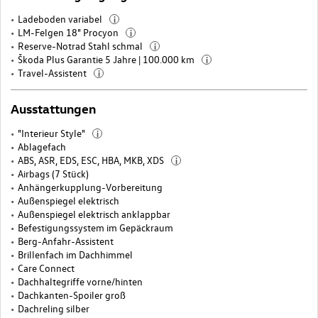
Ladeboden variabel
i
LM-Felgen 18" Procyon
i
Reserve-Notrad Stahl schmal
i
Škoda Plus Garantie 5 Jahre | 100.000 km
i
Travel-Assistent
i
Ausstattungen
"Interieur Style"
i
Ablagefach
ABS, ASR, EDS, ESC, HBA, MKB, XDS
i
Airbags (7 Stück)
Anhängerkupplung-Vorbereitung
Außenspiegel elektrisch
Außenspiegel elektrisch anklappbar
Befestigungssystem im Gepäckraum
Berg-Anfahr-Assistent
Brillenfach im Dachhimmel
Care Connect
Dachhaltegriffe vorne/hinten
Dachkanten-Spoiler groß
Dachreling silber