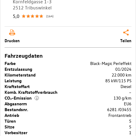
Kornfeldgasse 1-3
2512 Tribuswinkel
5,0
(164)
Drucken
Teilen
Fahrzeugdaten
Farbe
Black-Magic Perleffekt
Erstzulassung
01/2024
Kilometerstand
22.000 km
Leistung
85 kW/115 PS
Kraftstoffart
Diesel
Komb. Kraftstoffverbrauch
–
CO₂-Emission
130 g/km
i
Abgasnorm
EU6
Bestandsnr.
6281 /03455
Antrieb
Frontantrieb
Türen
5
Sitze
5
Vorbesitzer
1