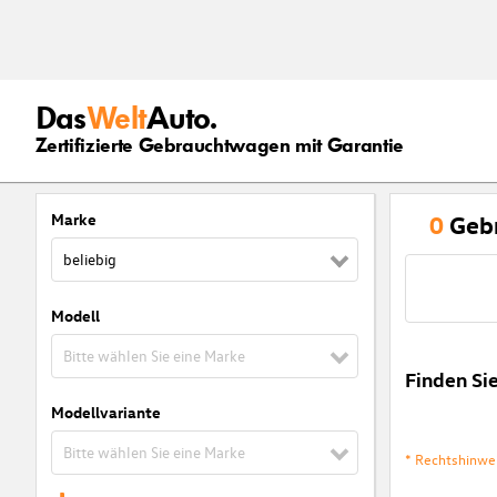
Das
Welt
Auto.
Zertifizierte Gebrauchtwagen mit Garantie
Marke
0
Geb
beliebig
Modell
Bitte wählen Sie eine Marke
Finden Si
Modellvariante
Bitte wählen Sie eine Marke
* Rechtshinwe