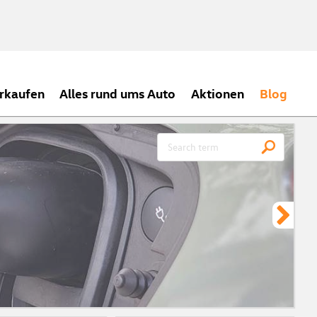
rkaufen
Alles rund ums Auto
Aktionen
Blog
CH
Meh
ein
zei
Vor