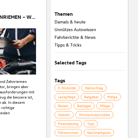
Themen
STEUERKETTE ODER ZAHNRIEMEN – WAS IST BESSER FÜR IHR AUTO?
Damals & heute
Unnützes Autowissen
Fahrberichte & News
Tipps & Tricks
Selected Tags
Tags
 und Zahnriemen
tor, bringen aber
E-Mobilität
Steinschlag
rausforderungen mit
eug die bessere ist,
Lackpflege
Ratgeber
Pfelge
 ab. In diesem
Reisen
Radlager
Pflege
 richtige
beiden
Verkehr
Windschutzscheibe
Finanzierung
Tipp
Führerschein
Nachhaltigkeit