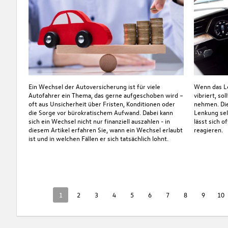
Ein Wechsel der Autoversicherung ist für viele
Wenn das Le
Autofahrer ein Thema, das gerne aufgeschoben wird –
vibriert, so
oft aus Unsicherheit über Fristen, Konditionen oder
nehmen. Die
die Sorge vor bürokratischem Aufwand. Dabei kann
Lenkung sel
sich ein Wechsel nicht nur finanziell auszahlen - in
lässt sich o
diesem Artikel erfahren Sie, wann ein Wechsel erlaubt
reagieren.
ist und in welchen Fällen er sich tatsächlich lohnt.
1
2
3
4
5
6
7
8
9
10