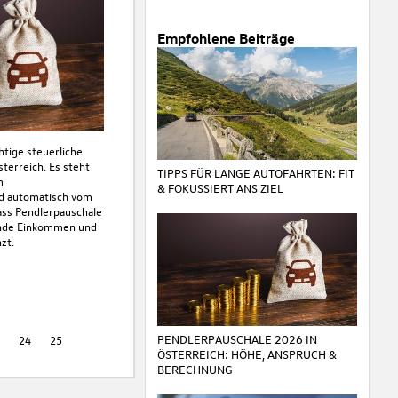
Empfohlene Beiträge
htige steuerliche
terreich. Es steht
TIPPS FÜR LANGE AUTOFAHRTEN: FIT
m
& FOKUSSIERT ANS ZIEL
rd automatisch vom
Dass Pendlerpauschale
ernde Einkommen und
zt.
PENDLERPAUSCHALE 2026 IN
3
24
25
ÖSTERREICH: HÖHE, ANSPRUCH &
BERECHNUNG