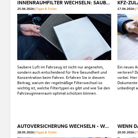
INNENRAUMFILTER WECHSELN: SAUBERE LUFT IM AUTO GARANTIERT
25.06.2026
Tipps & Tricks
17.06.2026
T
Saubere Luft im Fahrzeug ist nicht nur angenehm,
Ein neues 
sondern auch entscheidend für Ihre Gesundheit und
verloren? D
Konzentration beim Fahren. Erfahren Sie in diesem
vorbei. Hier
Beitrag, warum der regelmäßige Filterwechsel so
Dokumente S
wichtig ist, welche Filtertypen es gibt und wie Sie den
unbedingt a
Fahrzeuginnenraum optimal schützen können.
AUTOVERSICHERUNG WECHSELN - WANN ES MÖGLICH IST UND SICH LOHNT
28.05.2026
Tipps & Tricks
20.05.2026
T