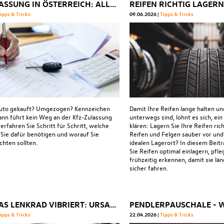
KFZ-ZULASSUNG IN ÖSTERREICH: ALLES, WAS SIE WISSEN MÜSSEN
ipps & Tricks
09.06.2026
Tipps & Tricks
Auto gekauft? Umgezogen? Kennzeichen
Damit Ihre Reifen lange halten un
ann führt kein Weg an der Kfz-Zulassung
unterwegs sind, lohnt es sich, ein
 erfahren Sie Schritt für Schritt, welche
klären: Lagern Sie Ihre Reifen ric
ie dafür benötigen und worauf Sie
Reifen und Felgen sauber vor und
chten sollten.
idealen Lagerort? In diesem Beitr
Sie Reifen optimal einlagern, pfl
frühzeitig erkennen, damit sie län
sicher fahren.
WENN DAS LENKRAD VIBRIERT: URSACHEN, RISIKEN UND WAS JETZT ZU TUN IST
ipps & Tricks
22.04.2026
Tipps & Tricks