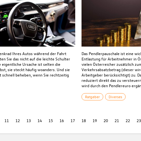
nkrad Ihres Autos während der Fahrt
Das Pendlerpauschale ist eine wic
llten Sie das nicht auf die leichte Schulter
Entlastung für Arbeitnehmer in Ös
 eigentliche Ursache ist selten die
vielen Österreicher zusätzlich zu
bst, sie steckt häufig woanders. Und sie
Verkehrsabsatzbetrag (dieser wi
ft schnell beheben, wenn Sie rechtzeitig
Arbeitgeber berücksichtigt) zu. 
reduziert direkt das zu versteu
wird durch den Pendlereuro ergän
Ratgeber
Diverses
11
12
13
14
15
16
17
18
19
20
21
22
2