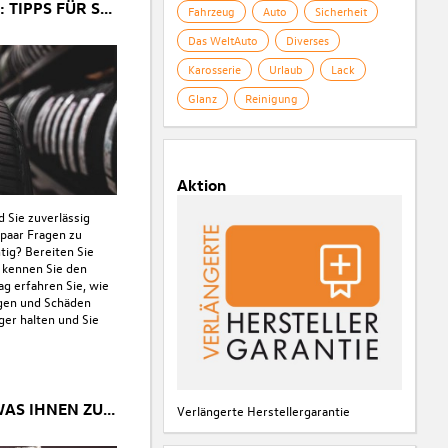
REIFEN RICHTIG LAGERN: TIPPS FÜR SOMMER- UND WINTERREIFEN
Fahrzeug
Auto
Sicherheit
Das WeltAuto
Diverses
Karosserie
Urlaub
Lack
Glanz
Reinigung
Aktion
d Sie zuverlässig
 paar Fragen zu
htig? Bereiten Sie
 kennen Sie den
ag erfahren Sie, wie
egen und Schäden
ger halten und Sie
PENDLERPAUSCHALE - WAS IHNEN ZUSTEHT
Verlängerte Herstellergarantie