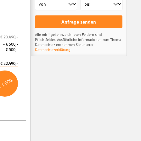
Anfrage senden
Alle mit * gekennzeichneten Feldern sind
€ 23.490,-
Pflichtfelder. Ausführliche Informationen zum Thema
Kasko Versicherungsstufe 00
- € 500,-
Datenschutz entnehmen Sie unserer
- € 500,-
Datenschutzerklärung
.
Unabhängig von Ihrer aktuellen Versicherungsstufe erhalten Sie jetzt als
Kunde der Porsche Versicherung die Kasko-Stufe 00.
€ 22.490,-
Weitere Informationen
€ 1.000,-