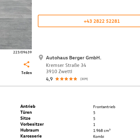
+43 2822 52281
223/09639
Autohaus Berger GmbH.
Kremser Straße 34
3910 Zwettl
Teilen
4,9
(309)
Antrieb
Frontantrieb
Türen
5
Sitze
5
Vorbesitzer
1
Hubraum
1.968 cm³
Karosserie
Kombi