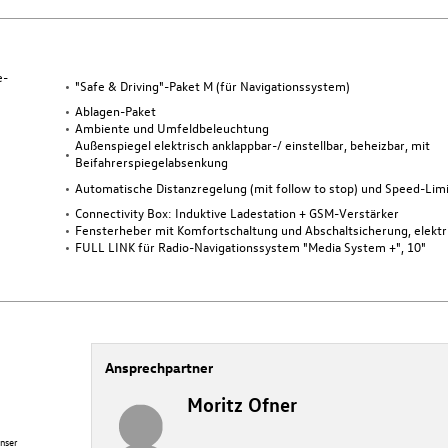
e-
"Safe & Driving"-Paket M (für Navigationssystem)
Ablagen-Paket
Ambiente und Umfeldbeleuchtung
Außenspiegel elektrisch anklappbar-/ einstellbar, beheizbar, mit
Beifahrerspiegelabsenkung
Automatische Distanzregelung (mit follow to stop) und Speed-Limi
Connectivity Box: Induktive Ladestation + GSM-Verstärker
Fensterheber mit Komfortschaltung und Abschaltsicherung, elektr
FULL LINK für Radio-Navigationssystem "Media System +", 10"
Ansprechpartner
Moritz Ofner
nser