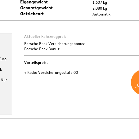
Eigengewicht
1.607 kg
Gesamtgewicht
2.080 kg
Getriebeart
Automatik
Aktueller Fahrzeugpreis:
Porsche Bank Versicherungsbonus
Porsche Bank Versicherungsbonus:
Porsche Bank Bonus:
Bei Abschluss einer KASKO-Versicherung über die Porsche Bank
Euro
Versicherung profitieren Sie von € 500,- Versicherungsbonus.
Vorteilspreis:
Mindestlaufzeit 36 Monate. Aktion ist gültig bis 31.12.2026.
k
+ Kasko Versicherungsstufe 00
Weitere Informationen
- 
 Nur