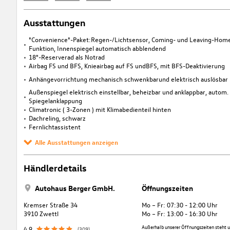
Ausstattungen
"Convenience"-Paket:Regen-/Lichtsensor, Coming- und Leaving-Hom
Funktion, Innenspiegel automatisch abblendend
18"-Reserverad als Notrad
Airbag FS und BFS, Knieairbag auf FS undBFS, mit BFS-Deaktivierung
Anhängevorrichtung mechanisch schwenkbarund elektrisch auslösbar
Außenspiegel elektrisch einstellbar, beheizbar und anklappbar, autom.
Spiegelanklappung
Climatronic ( 3-Zonen ) mit Klimabedienteil hinten
Dachreling, schwarz
Fernlichtassistent
Alle Ausstattungen anzeigen
Händlerdetails
Autohaus Berger GmbH.
Öffnungszeiten
Kremser Straße 34
Mo – Fr: 07:30 - 12:00 Uhr
3910 Zwettl
Mo – Fr: 13:00 - 16:30 Uhr
Außerhalb unserer Öffnungszeiten steht u
4,9
(309)