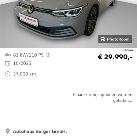
223/09434
81 kW/110 PS
€ 29.990,-
i
10/2023
37.000 km
Finanzierungsoptionen werden
geladen...
Autohaus Berger GmbH.