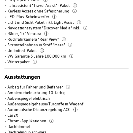
Fahrassistent "Travel Assist" -Paket
i
Keyless Access ohne Safesicherung
i
LED-Plus-Scheinwerfer
i
Licht und Sicht Paket inkl. Light Assist
i
Navigationssystem "Discover Media" inkl.
i
Räder, 17" Ventura
i
Rückfahrkamera "Rear View"
i
Sitzmittelbahnen in Stoff "Maze"
i
Unlimited-Paket
i
VW Garantie 5 Jahre 100.000 km
i
Winterpaket
i
Ausstattungen
Airbag für Fahrer und Beifahrer
i
Ambientebeleuchtung 10-farbig
Außenspiegel elektrisch
Außenspiegelgehäuse/Türgriffe in Wagenf.
Automatische Distanzregelung ACC
i
Car2X
Chrom-Applikationen
i
Dachhimmel
Dachreling in schwarz