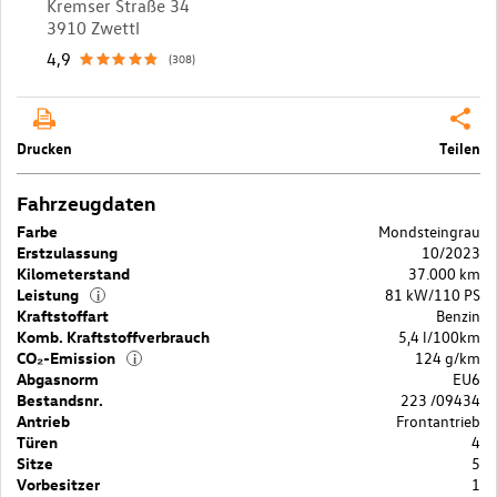
Kremser Straße 34
3910 Zwettl
4,9
(308)
Drucken
Teilen
Fahrzeugdaten
Farbe
Mondsteingrau
Erstzulassung
10/2023
Kilometerstand
37.000 km
Leistung
81 kW/110 PS
i
Kraftstoffart
Benzin
Komb. Kraftstoffverbrauch
5,4 l/100km
CO₂-Emission
124 g/km
i
Abgasnorm
EU6
Bestandsnr.
223 /09434
Antrieb
Frontantrieb
Türen
4
Sitze
5
Vorbesitzer
1