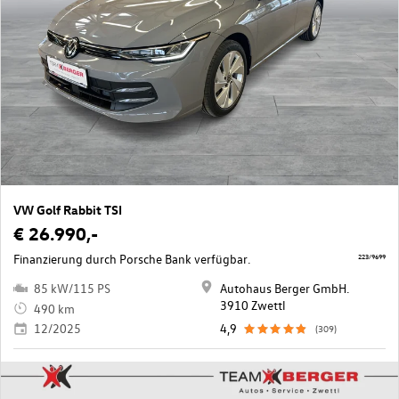
VW Golf Rabbit TSI
€ 26.990,-
Finanzierung durch Porsche Bank verfügbar.
223/9699
85 kW/115 PS
Autohaus Berger GmbH.
3910 Zwettl
490 km
12/2025
4,9
(309)