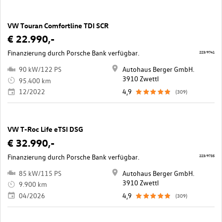
VW Touran Comfortline TDI SCR
€ 22.990,-
Finanzierung durch Porsche Bank verfügbar.
223/9741
90 kW/122 PS
Autohaus Berger GmbH.
3910 Zwettl
95.400 km
12/2022
4,9
(309)
VW T-Roc Life eTSI DSG
€ 32.990,-
Finanzierung durch Porsche Bank verfügbar.
223/9735
85 kW/115 PS
Autohaus Berger GmbH.
3910 Zwettl
9.900 km
04/2026
4,9
(309)