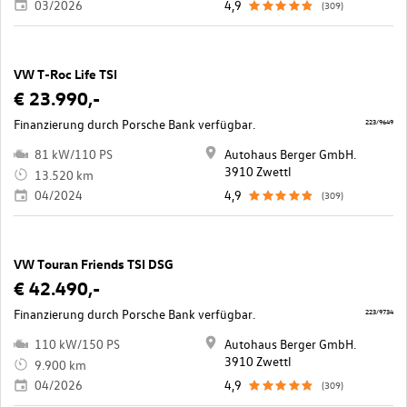
03/2026
4,9
(309)
VW T-Roc Life TSI
€ 23.990,-
Finanzierung durch Porsche Bank verfügbar.
223/9649
81 kW/110 PS
Autohaus Berger GmbH.
3910 Zwettl
13.520 km
04/2024
4,9
(309)
VW Touran Friends TSI DSG
€ 42.490,-
Finanzierung durch Porsche Bank verfügbar.
223/9734
110 kW/150 PS
Autohaus Berger GmbH.
3910 Zwettl
9.900 km
04/2026
4,9
(309)