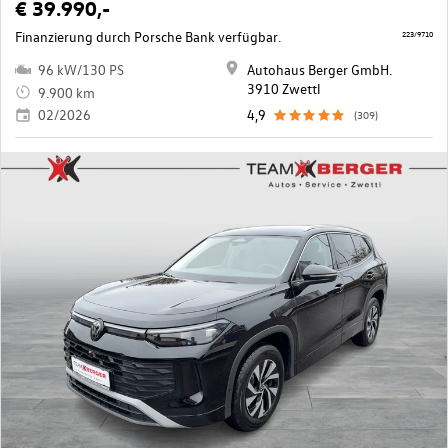
€ 39.990,-
Finanzierung durch Porsche Bank verfügbar.
223/9710
96 kW/130 PS
Autohaus Berger GmbH.
3910 Zwettl
9.900 km
02/2026
4,9
(309)