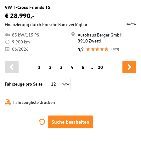
VW T-Cross Friends TSI
€ 28.990,-
Finanzierung durch Porsche Bank verfügbar.
223/9761
85 kW/115 PS
Autohaus Berger GmbH.
3910 Zwettl
9.900 km
06/2026
4,9
(309)
1
2
3
4
5
...
20
Fahrzeuge pro Seite
Fahrzeugliste drucken
Suche bearbeiten