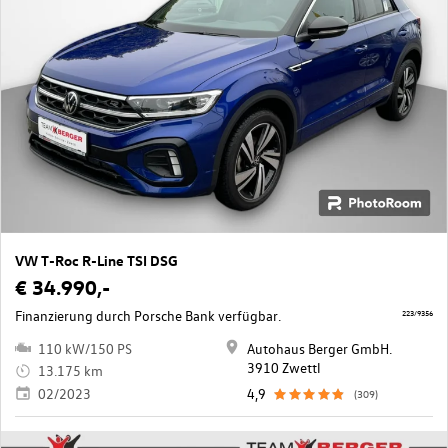
VW T-Roc R-Line TSI DSG
€ 34.990,-
Finanzierung durch Porsche Bank verfügbar.
223/9356
110 kW/150 PS
Autohaus Berger GmbH.
3910 Zwettl
13.175 km
02/2023
4,9
(309)