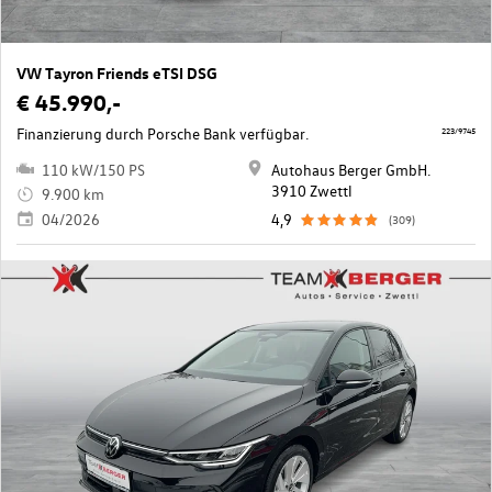
VW Tayron Friends eTSI DSG
€ 45.990,-
Finanzierung durch Porsche Bank verfügbar.
223/9745
110 kW/150 PS
Autohaus Berger GmbH.
3910 Zwettl
9.900 km
04/2026
4,9
(309)