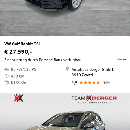
VW Golf Rabbit TSI
€ 27.590,-
Finanzierung durch Porsche Bank verfügbar.
223/9706
85 kW/115 PS
Autohaus Berger GmbH.
3910 Zwettl
490 km
01/2026
4,9
(309)