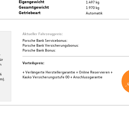
Eigengewicht
1.497 kg
Gesamtgewicht
1.970 kg
Getriebeart
Automatik
Aktueller Fahrzeugpreis:
Porsche Bank Servicebonus
Porsche Bank Servicebonus:
Porsche Bank Versicherungsbonus:
Über die Porsche Bank profitieren Sie von € 1.000,- Servicebonus bei
Porsche Bank Bonus:
-
Abschluss von SERVICE. Aktion ist gültig bis 31.12.2026.
ür
Vorteilspreis:
Weitere Informationen
n
+ Verlängerte Herstellergarantie
+ Online Reservieren
+
%
- 
Kasko Versicherungsstufe 00
+ Anschlussgarantie
m).