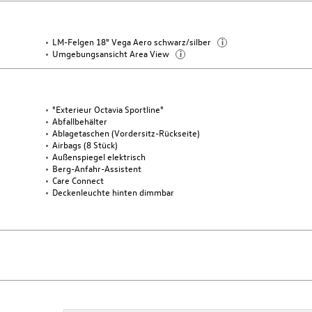
LM-Felgen 18" Vega Aero schwarz/silber
i
Umgebungsansicht Area View
i
"Exterieur Octavia Sportline"
Abfallbehälter
Ablagetaschen (Vordersitz-Rückseite)
Airbags (8 Stück)
Außenspiegel elektrisch
Berg-Anfahr-Assistent
Care Connect
Deckenleuchte hinten dimmbar