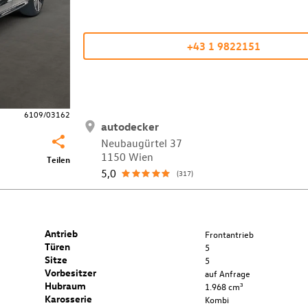
+43 1 9822151
6109/03162
autodecker
Neubaugürtel 37
1150 Wien
Teilen
5,0
(317)
Antrieb
Frontantrieb
Türen
5
Sitze
5
Vorbesitzer
auf Anfrage
Hubraum
1.968 cm³
Karosserie
Kombi