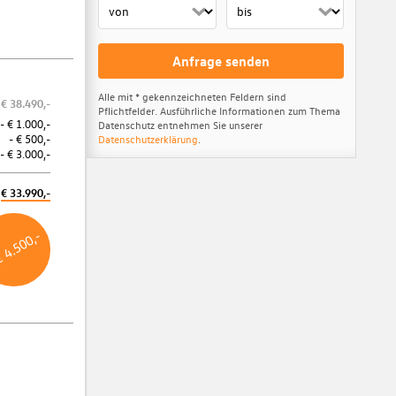
Anfrage senden
Alle mit * gekennzeichneten Feldern sind
€ 38.490,-
Pflichtfelder. Ausführliche Informationen zum Thema
Porsche Bank Versicherungsbonus
- € 1.000,-
Datenschutz entnehmen Sie unserer
- € 500,-
Datenschutzerklärung
.
Bei Abschluss einer KASKO-Versicherung über die Porsche Bank
- € 3.000,-
Versicherung profitieren Sie von € 500,- Versicherungsbonus.
Mindestlaufzeit 36 Monate. Aktion ist gültig bis 31.12.2026.
€ 33.990,-
Weitere Informationen
€ 4.500,-