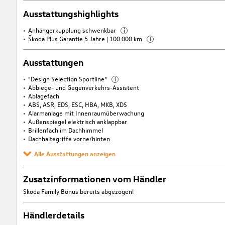
Ausstattungshighlights
Anhängerkupplung schwenkbar
i
Škoda Plus Garantie 5 Jahre | 100.000 km
i
Ausstattungen
"Design Selection Sportline"
i
Abbiege- und Gegenverkehrs-Assistent
Ablagefach
ABS, ASR, EDS, ESC, HBA, MKB, XDS
Alarmanlage mit Innenraumüberwachung
Außenspiegel elektrisch anklappbar
Brillenfach im Dachhimmel
Dachhaltegriffe vorne/hinten
Alle Ausstattungen anzeigen
Zusatzinformationen vom Händler
Skoda Family Bonus bereits abgezogen!
Händlerdetails