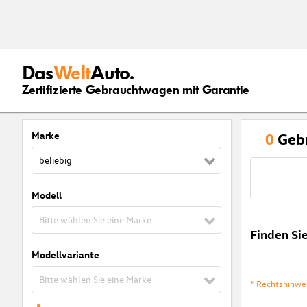
Das
Welt
Auto.
Zertifizierte Gebrauchtwagen mit Garantie
Marke
0
Geb
beliebig
Modell
Bitte wählen Sie eine Marke
Finden Si
Modellvariante
Bitte wählen Sie eine Marke
* Rechtshinwe