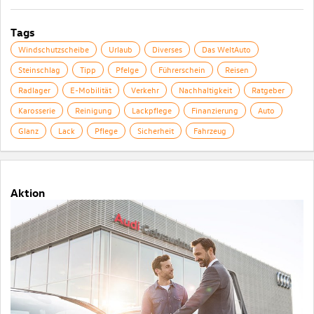
Tags
Windschutzscheibe
Urlaub
Diverses
Das WeltAuto
Steinschlag
Tipp
Pfelge
Führerschein
Reisen
Radlager
E-Mobilität
Verkehr
Nachhaltigkeit
Ratgeber
Karosserie
Reinigung
Lackpflege
Finanzierung
Auto
Glanz
Lack
Pflege
Sicherheit
Fahrzeug
Aktion