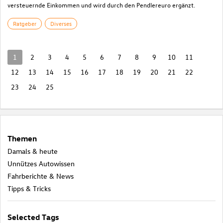
versteuernde Einkommen und wird durch den Pendlereuro ergänzt.
Ratgeber
Diverses
1
2
3
4
5
6
7
8
9
10
11
12
13
14
15
16
17
18
19
20
21
22
23
24
25
Themen
Damals & heute
Unnützes Autowissen
Fahrberichte & News
Tipps & Tricks
Selected Tags