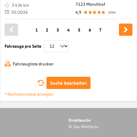
7123 Mönchhof
3.436 km
01/2026
4,9
(206)
1
2
3
4
5
6
7
Fahrzeuge pro Seite
Fahrzeugliste drucken
Suche bearbeiten
* Rechtshinweise anzeigen
Direktsuche
© Das WeltAuto