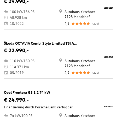
€ 29.990,-
6280/6219
100 kW/136 PS
Autohaus Kirschner
7123 Mönchhof
48.928 km
10/2022
4,9
(206)
Škoda OCTAVIA Combi Style Limited TSI ACT DSG
€ 22.990,-
6280/5963
110 kW/150 PS
Autohaus Kirschner
7123 Mönchhof
114.371 km
05/2019
4,9
(206)
Opel Frontera GS 1.2 74 kW
€ 24.990,-
Finanzierung durch Porsche Bank verfügbar.
6280/6772
74 kW/100 PS
Autohaus Kirschner