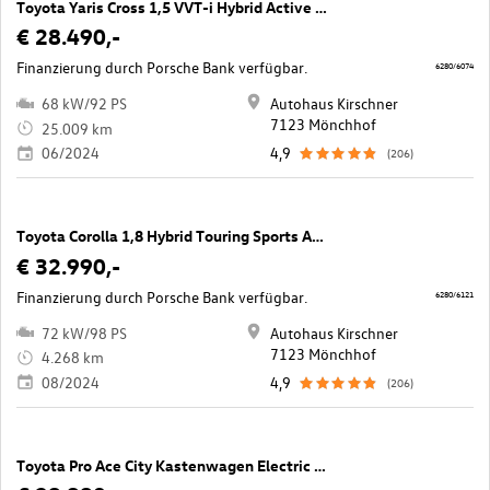
Toyota Yaris Cross 1,5 VVT-i Hybrid Active Drive Aut.
€ 28.490,-
Finanzierung durch Porsche Bank verfügbar.
6280/6074
68 kW/92 PS
Autohaus Kirschner
7123 Mönchhof
25.009 km
06/2024
4,9
(206)
Toyota Corolla 1,8 Hybrid Touring Sports Active Drive
€ 32.990,-
Finanzierung durch Porsche Bank verfügbar.
6280/6121
72 kW/98 PS
Autohaus Kirschner
7123 Mönchhof
4.268 km
08/2024
4,9
(206)
Toyota Pro Ace City Kastenwagen Electric 50kWh L1 Comfort