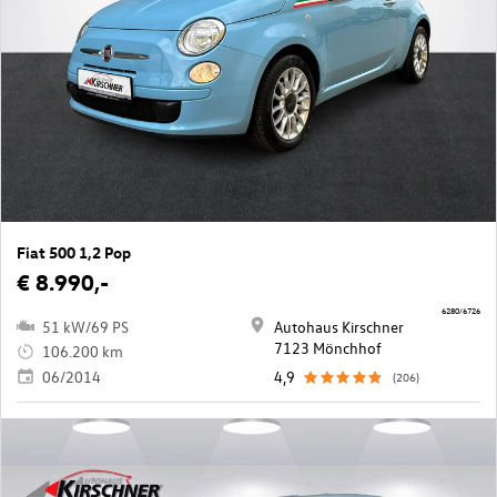
Fiat 500 1,2 Pop
€ 8.990,-
6280/6726
51 kW/69 PS
Autohaus Kirschner
7123 Mönchhof
106.200 km
06/2014
4,9
(206)