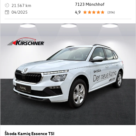
7123 Mönchhof
21.567 km
04/2025
4,9
(206)
Škoda Kamiq Essence TSI