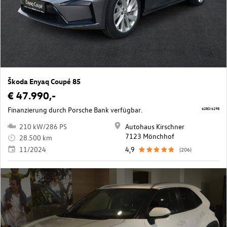
Škoda Enyaq Coupé 85
€ 47.990,-
Finanzierung durch Porsche Bank verfügbar.
6280/6198
210 kW/286 PS
Autohaus Kirschner
7123 Mönchhof
28.500 km
11/2024
4,9
(206)