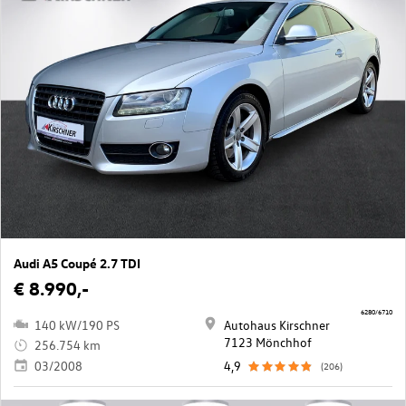
Audi A5 Coupé 2.7 TDI
€ 8.990,-
6280/6710
140 kW/190 PS
Autohaus Kirschner
7123 Mönchhof
256.754 km
03/2008
4,9
(206)