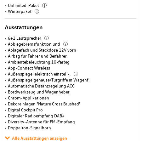
Unlimited-Paket
i
Winterpaket
i
Ausstattungen
6+1 Lautsprecher
i
Abbiegebremsfunktion und
i
Ablagefach und Steckdose 12V vorn
Airbag für Fahrer und Beifahrer
Ambientebeleuchtung 10-farbig
App-Connect Wireless
Außenspiegel elektrisch einstell-,
i
Außenspiegelgehäuse/Türgriffe in Wagenf.
Automatische Distanzregelung ACC
Bordwerkzeug und Wagenheber
Chrom-Applikationen
Dekoreinlagen "Nature Cross Brushed"
Digital Cockpit Pro
Digitaler Radioempfang DAB+
Diversity-Antenne für FM-Empfang
Doppelton-Signalhorn
Alle Ausstattungen anzeigen