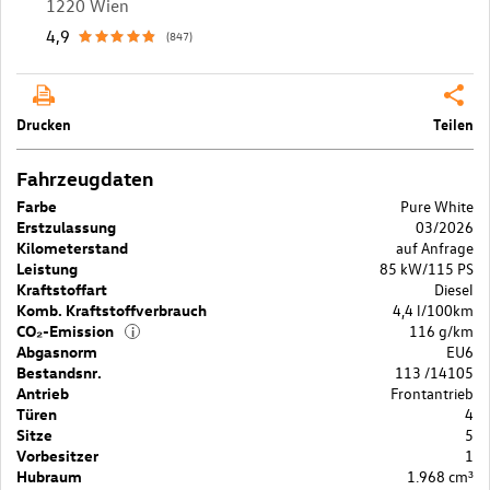
1220 Wien
4,9
(847)
Drucken
Teilen
Fahrzeugdaten
Farbe
Pure White
Erstzulassung
03/2026
Kilometerstand
auf Anfrage
Leistung
85 kW/115 PS
Kraftstoffart
Diesel
Komb. Kraftstoffverbrauch
4,4 l/100km
CO₂-Emission
116 g/km
i
Abgasnorm
EU6
Bestandsnr.
113 /14105
Antrieb
Frontantrieb
Türen
4
Sitze
5
Vorbesitzer
1
Hubraum
1.968 cm³