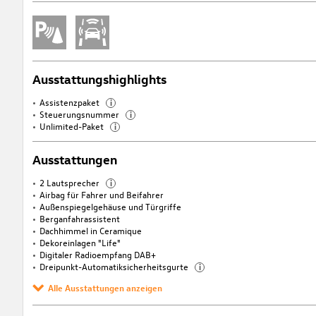
Ausstattungshighlights
Assistenzpaket
i
Steuerungsnummer
i
Unlimited-Paket
i
Ausstattungen
2 Lautsprecher
i
Airbag für Fahrer und Beifahrer
Außenspiegelgehäuse und Türgriffe
Berganfahrassistent
Dachhimmel in Ceramique
Dekoreinlagen "Life"
Digitaler Radioempfang DAB+
Dreipunkt-Automatiksicherheitsgurte
i
Alle Ausstattungen anzeigen