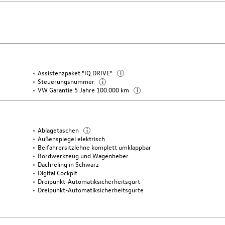
Assistenzpaket "IQ.DRIVE"
i
Steuerungsnummer
i
VW Garantie 5 Jahre 100.000 km
i
Ablagetaschen
i
Außenspiegel elektrisch
Beifahrersitzlehne komplett umklappbar
Bordwerkzeug und Wagenheber
Dachreling in Schwarz
Digital Cockpit
Dreipunkt-Automatiksicherheitsgurt
Dreipunkt-Automatiksicherheitsgurte