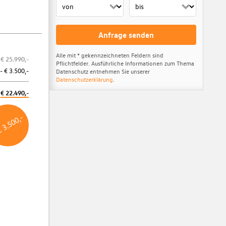
Anfrage senden
Alle mit * gekennzeichneten Feldern sind
€ 25.990,-
Pflichtfelder. Ausführliche Informationen zum Thema
Kasko Versicherungsstufe 00
- € 3.500,-
Datenschutz entnehmen Sie unserer
Datenschutzerklärung
.
Unabhängig von Ihrer aktuellen Versicherungsstufe erhalten Sie jetzt als
€ 22.490,-
Kunde der Porsche Versicherung die Kasko-Stufe 00.
Weitere Informationen
€ 3.500,-