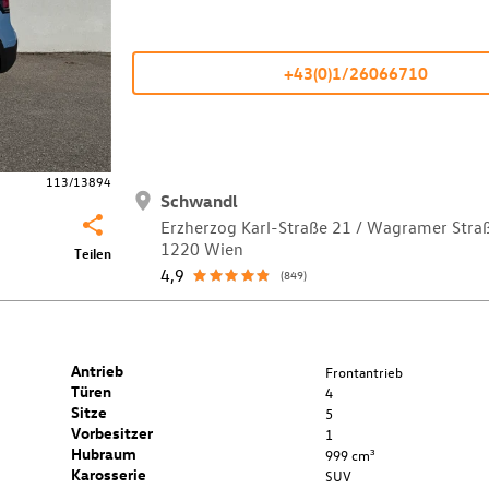
+43(0)1/26066710
113/13894
Schwandl
Erzherzog Karl-Straße 21 / Wagramer Stra
1220 Wien
Teilen
4,9
(849)
Antrieb
Frontantrieb
Türen
4
Sitze
5
Vorbesitzer
1
Hubraum
999 cm³
Karosserie
SUV