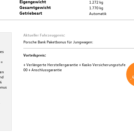
Eigengewicht
1.272 kg
Gesamtgewicht
1.770 kg
Getriebeart
Automatik
Aktueller Fahrzeugpreis:
Verlängerte Herstellergarantie
Porsche Bank Paketbonus für Jungwagen:
nes
Mit dem Plus an Sicherheit: dieser Jungwagen verfügt über eine
Vorteilspreis:
verlängerte Herstellergarantie ab EZ! Nähere Details zu dieser Garantie
 =
gibt Ihnen gerne Ihr Gebrauchtwagenverkäufer.
+ Verlängerte Herstellergarantie
+ Kasko Versicherungsstufe
- 
00
+ Anschlussgarantie
Weitere Informationen
den
und
%
onus
.