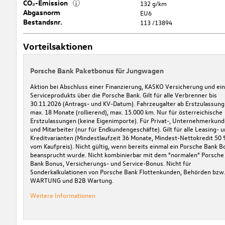
CO₂-Emission
i
132 g/km
Abgasnorm
EU6
Bestandsnr.
113 /13894
Vorteilsaktionen
Porsche Bank Paketbonus für Jungwagen
Aktion bei Abschluss einer Finanzierung, KASKO Versicherung und ei
Serviceprodukts über die Porsche Bank. Gilt für alle Verbrenner bis
30.11.2026 (Antrags- und KV-Datum). Fahrzeugalter ab Erstzulassung
max. 18 Monate (rollierend), max. 15.000 km. Nur für österreichische
Erstzulassungen (keine Eigenimporte). Für Privat-, Unternehmerkun
und Mitarbeiter (nur für Endkundengeschäfte). Gilt für alle Leasing- 
Kreditvarianten (Mindestlaufzeit 36 Monate, Mindest-Nettokredit 50 
vom Kaufpreis). Nicht gültig, wenn bereits einmal ein Porsche Bank B
beansprucht wurde. Nicht kombinierbar mit dem "normalen" Porsche
Bank Bonus, Versicherungs- und Service-Bonus. Nicht für
Sonderkalkulationen von Porsche Bank Flottenkunden, Behörden bzw
WARTUNG und B2B Wartung.
Weitere Informationen