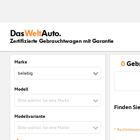
Das
Welt
Auto.
Zertifizierte Gebrauchtwagen mit Garantie
Marke
0
Geb
beliebig
Modell
Bitte wählen Sie eine Marke
Finden Si
Modellvariante
Bitte wählen Sie eine Marke
* Rechtshinwe