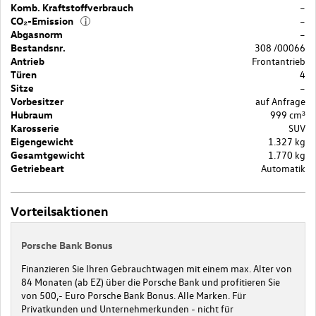
Komb. Kraftstoffverbrauch
–
CO₂-Emission
–
i
Abgasnorm
–
Bestandsnr.
308 /00066
Antrieb
Frontantrieb
Türen
4
Sitze
–
Vorbesitzer
auf Anfrage
Hubraum
999 cm³
Karosserie
SUV
Eigengewicht
1.327 kg
Gesamtgewicht
1.770 kg
Getriebeart
Automatik
Vorteilsaktionen
Porsche Bank Bonus
Finanzieren Sie Ihren Gebrauchtwagen mit einem max. Alter von
84 Monaten (ab EZ) über die Porsche Bank und profitieren Sie
von 500,- Euro Porsche Bank Bonus. Alle Marken. Für
Privatkunden und Unternehmerkunden - nicht für