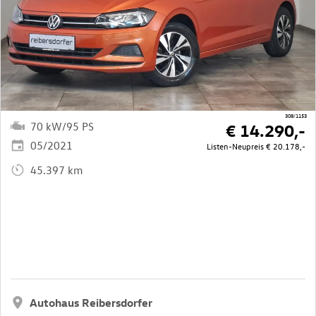
308/1153
70 kW/95 PS
€ 14.290,-
05/2021
Listen-Neupreis
€ 20.178,-
45.397 km
Autohaus Reibersdorfer