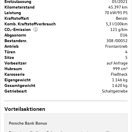
Erstzulassung
05/2021
Kilometerstand
45.397 km
Leistung
70 kW/95 PS
Kraftstoffart
Benzin
Komb. Kraftstoffverbrauch
5,3 l/100km
CO₂-Emission
121 g/km
i
Abgasnorm
EU6
Bestandsnr.
308 /00052
Antrieb
Frontantrieb
Türen
4
Sitze
5
Vorbesitzer
auf Anfrage
Hubraum
999 cm³
Karosserie
Fließheck
Eigengewicht
1.146 kg
Gesamtgewicht
1.620 kg
Getriebeart
Schaltgetriebe
Vorteilsaktionen
Porsche Bank Bonus