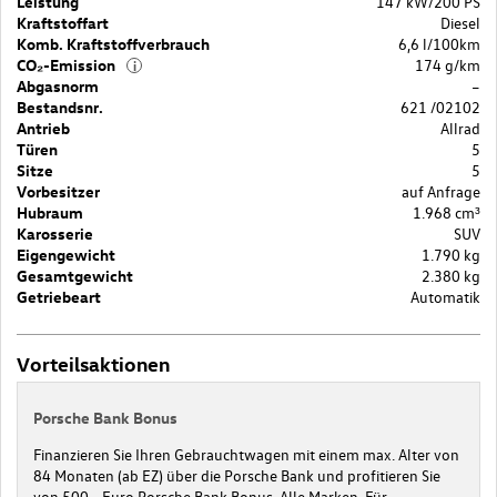
Leistung
147 kW/200 PS
Kraftstoffart
Diesel
Komb. Kraftstoffverbrauch
6,6 l/100km
CO₂-Emission
174 g/km
i
Abgasnorm
–
Bestandsnr.
621 /02102
Antrieb
Allrad
Türen
5
Sitze
5
Vorbesitzer
auf Anfrage
Hubraum
1.968 cm³
Karosserie
SUV
Eigengewicht
1.790 kg
Gesamtgewicht
2.380 kg
Getriebeart
Automatik
Vorteilsaktionen
Porsche Bank Bonus
Finanzieren Sie Ihren Gebrauchtwagen mit einem max. Alter von
84 Monaten (ab EZ) über die Porsche Bank und profitieren Sie
von 500,- Euro Porsche Bank Bonus. Alle Marken. Für