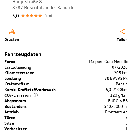
Hauptstraße 8
8582 Rosental an der Kainach
5,0
(128)
Drucken
Teilen
Fahrzeugdaten
Farbe
Magnet-Grau Metallic
Erstzulassung
07/2026
Kilometerstand
205 km
Leistung
70 kW/95 PS
Kraftstoffart
Benzin
Komb. Kraftstoffverbrauch
5,3 l/100km
CO₂-Emission
120 g/km
i
Abgasnorm
EURO 6 EB
Bestandsnr.
5402 /00015
Antrieb
Frontantrieb
Türen
5
Sitze
5
Vorbesitzer
1