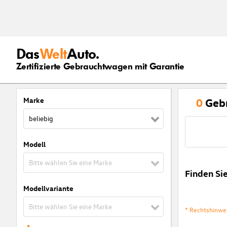
Das
Welt
Auto.
Zertifizierte Gebrauchtwagen mit Garantie
Marke
0
Geb
beliebig
Modell
Bitte wählen Sie eine Marke
Finden Si
Modellvariante
Bitte wählen Sie eine Marke
* Rechtshinwe