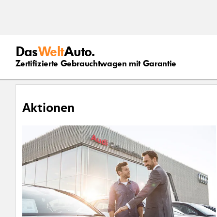
Das
Welt
Auto.
Zertifizierte Gebrauchtwagen mit Garantie
Aktionen