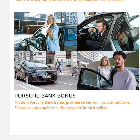
PORSCHE BANK BONUS
Mit dem Porsche Bank Bonus profitieren Sie von noch attraktiveren
Finanzierungsangeboten. Überzeugen Sie sich selbst!