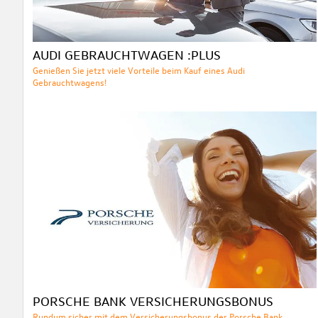
AUDI GEBRAUCHTWAGEN :PLUS
Genießen Sie jetzt viele Vorteile beim Kauf eines Audi
Gebrauchtwagens!
PORSCHE BANK VERSICHERUNGSBONUS
Rundum sicher mit dem Versicherungsbonus der Porsche Bank.