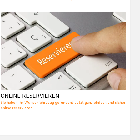
ONLINE RESERVIEREN
Sie haben Ihr Wunschfahrzeug gefunden? Jetzt ganz einfach und sicher
online reservieren.