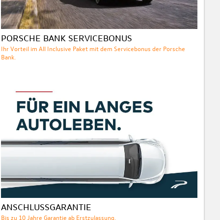
PORSCHE BANK SERVICEBONUS
Ihr Vorteil im All Inclusive Paket mit dem Servicebonus der Porsche
Bank.
ANSCHLUSSGARANTIE
Bis zu 10 Jahre Garantie ab Erstzulassung.