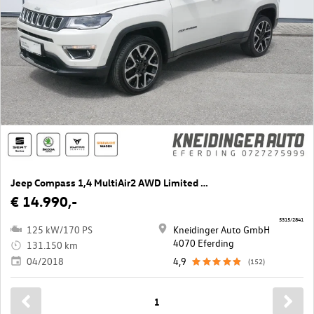
Jeep Compass 1,4 MultiAir2 AWD Limited Aut.
€ 14.990,-
5315/2841
125 kW/170 PS
Kneidinger Auto GmbH
4070 Eferding
131.150 km
04/2018
4,9
(152)
1