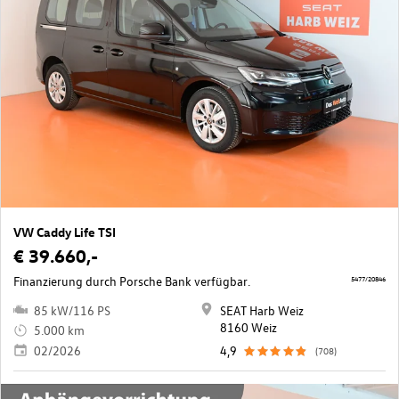
VW Caddy Life TSI
€ 39.660,-
Finanzierung durch Porsche Bank verfügbar.
5477/20846
85 kW/116 PS
SEAT Harb Weiz
8160 Weiz
5.000 km
02/2026
4,9
(708)