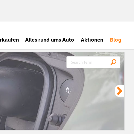
rkaufen
Alles rund ums Auto
Aktionen
Blog
CH
Meh
ein
zei
Vor