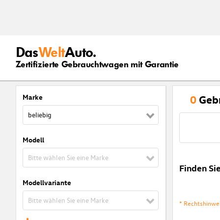
Das
Welt
Auto.
Zertifizierte Gebrauchtwagen mit Garantie
Marke
0
Geb
beliebig
Modell
Bitte wählen Sie eine Marke
Finden Si
Modellvariante
Bitte wählen Sie eine Marke
* Rechtshinwe