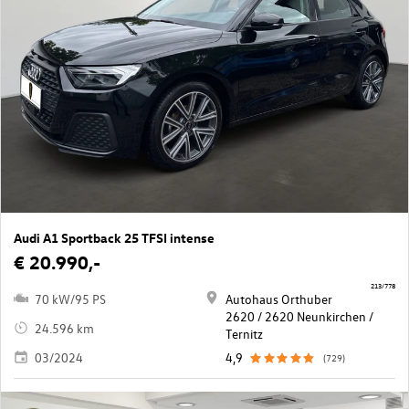
Audi A1 Sportback 25 TFSI intense
€ 20.990,-
213/778
70 kW/95 PS
Autohaus Orthuber
2620 / 2620 Neunkirchen /
24.596 km
Ternitz
03/2024
4,9
(729)