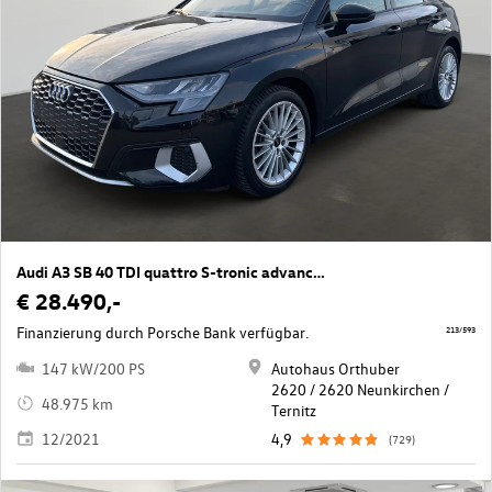
Audi A3 SB 40 TDI quattro S-tronic advanced
€ 28.490,-
Finanzierung durch Porsche Bank verfügbar.
213/593
147 kW/200 PS
Autohaus Orthuber
2620 / 2620 Neunkirchen /
48.975 km
Ternitz
12/2021
4,9
(729)