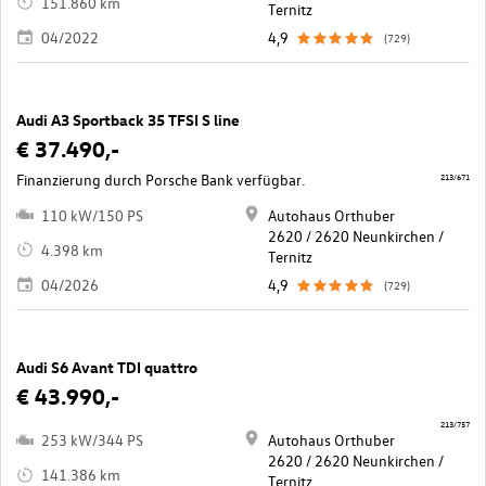
151.860 km
Ternitz
04/2022
4,9
(729)
Audi A3 Sportback 35 TFSI S line
€ 37.490,-
Finanzierung durch Porsche Bank verfügbar.
213/671
110 kW/150 PS
Autohaus Orthuber
2620 / 2620 Neunkirchen /
4.398 km
Ternitz
04/2026
4,9
(729)
Audi S6 Avant TDI quattro
€ 43.990,-
213/757
253 kW/344 PS
Autohaus Orthuber
2620 / 2620 Neunkirchen /
141.386 km
Ternitz