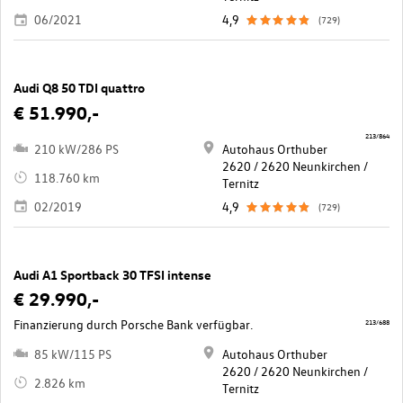
06/2021
4,9
(729)
Audi Q8 50 TDI quattro
€ 51.990,-
213/864
210 kW/286 PS
Autohaus Orthuber
2620 / 2620 Neunkirchen /
118.760 km
Ternitz
02/2019
4,9
(729)
Audi A1 Sportback 30 TFSI intense
€ 29.990,-
Finanzierung durch Porsche Bank verfügbar.
213/688
85 kW/115 PS
Autohaus Orthuber
2620 / 2620 Neunkirchen /
2.826 km
Ternitz