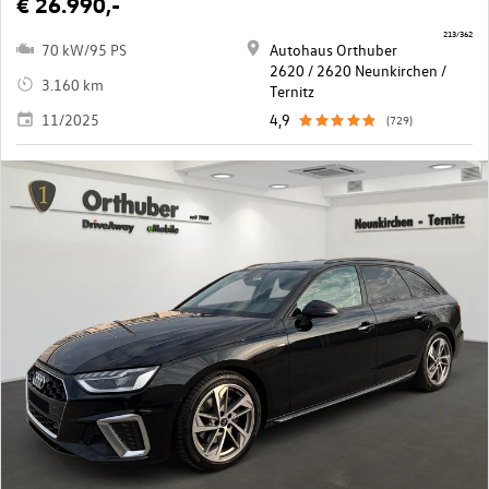
€ 26.990,-
213/362
70 kW/95 PS
Autohaus Orthuber
2620 / 2620 Neunkirchen /
3.160 km
Ternitz
11/2025
4,9
(729)