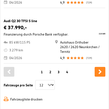
04/2026
4,9
(729)
Audi Q2 30 TFSI S line
€ 37.990,-
Finanzierung durch Porsche Bank verfügbar.
213/685
85 kW/115 PS
Autohaus Orthuber
2620 / 2620 Neunkirchen /
3.279 km
Ternitz
04/2026
4,9
(729)
1
2
3
4
Fahrzeuge pro Seite
Fahrzeugliste drucken