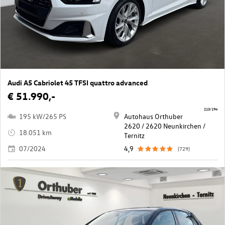
Audi A5 Cabriolet 45 TFSI quattro advanced
€ 51.990,-
213/194
195 kW/265 PS
Autohaus Orthuber
2620 / 2620 Neunkirchen /
18.051 km
Ternitz
07/2024
4,9
(729)