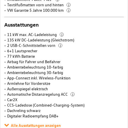
Textilfußmatten vorn und hinten
i
VW Garantie 5 Jahre 100.000 km
i
Ausstattungen
11 kW max. AC-Ladeleistung
i
135 kW DC-Ladeleistung (Gleichstrom)
2 USB-C-Schnittstellen vorn
i
6+1 Lautsprecher
77 kWh Batterie
Airbag für Fahrer und Beifahrer
Ambientebeleuchtung 10-farbig
Ambientebeleuchtung 30-farbig
App-Connect inkl. Wireless-Funktion
Armlehne für Vordersitze
Außenspiegel elektrisch
Automatische Distanzregelung ACC
i
Car2X
CCS-Ladedose (Combined-Charging-System)
Dachreling schwarz
Digitaler Radioempfang DAB+
Alle Ausstattungen anzeigen