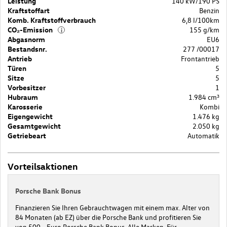
Leistung
140 kW/190 PS
Kraftstoffart
Benzin
Komb. Kraftstoffverbrauch
6,8 l/100km
CO₂-Emission
155 g/km
i
Abgasnorm
EU6
Bestandsnr.
277 /00017
Antrieb
Frontantrieb
Türen
5
Sitze
5
Vorbesitzer
1
Hubraum
1.984 cm³
Karosserie
Kombi
Eigengewicht
1.476 kg
Gesamtgewicht
2.050 kg
Getriebeart
Automatik
Vorteilsaktionen
Porsche Bank Bonus
Finanzieren Sie Ihren Gebrauchtwagen mit einem max. Alter von
84 Monaten (ab EZ) über die Porsche Bank und profitieren Sie
von 500,- Euro Porsche Bank Bonus. Alle Marken. Für