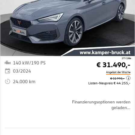
277/1386
140 kW/190 PS
€ 31.490,-
03/2024
Angebot der Woche
i
€ 32.990,-
24.000 km
Listen-Neupreis
€ 44.255,-
Finanzierungsoptionen werden
geladen...