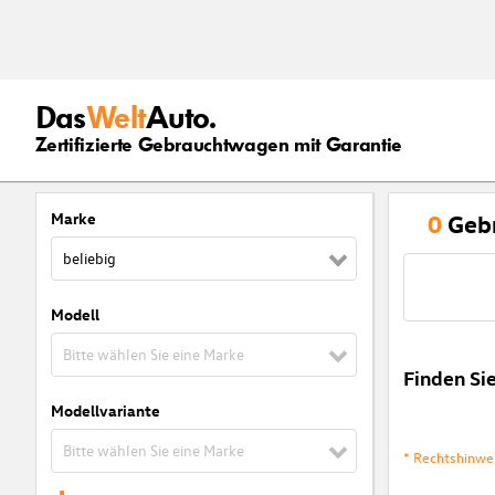
Das
Welt
Auto.
Zertifizierte Gebrauchtwagen mit Garantie
Marke
0
Geb
beliebig
Modell
Bitte wählen Sie eine Marke
Finden Si
Modellvariante
Bitte wählen Sie eine Marke
* Rechtshinwe