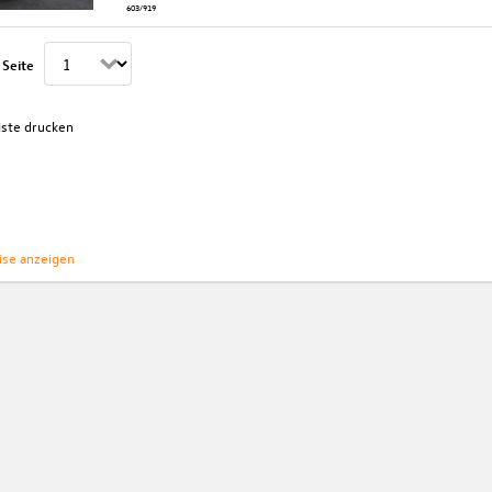
603/919
 Seite
iste drucken
ise anzeigen