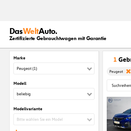
Das
Welt
Auto.
Zertifizierte Gebrauchtwagen mit Garantie
Marke
1
Geb
Peugeot (1)
Peugeot
Modell
beliebig
Modellvariante
Bitte wählen Sie ein Model