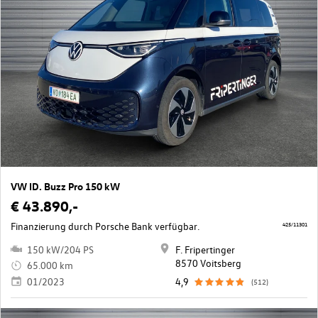
VW ID. Buzz Pro 150 kW
€ 43.890,-
Finanzierung durch Porsche Bank verfügbar.
425/11301
150 kW/204 PS
F. Fripertinger
8570 Voitsberg
65.000 km
01/2023
4,9
(512)