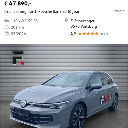
€ 47.890,-
Finanzierung durch Porsche Bank verfügbar.
425/12054
110 kW/150 PS
F. Fripertinger
8570 Voitsberg
201 km
03/2026
4,9
(512)