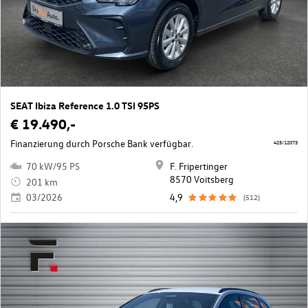
SEAT Ibiza Reference 1.0 TSI 95PS
€ 19.490,-
Finanzierung durch Porsche Bank verfügbar.
425/12073
70 kW/95 PS
F. Fripertinger
8570 Voitsberg
201 km
03/2026
4,9
(512)