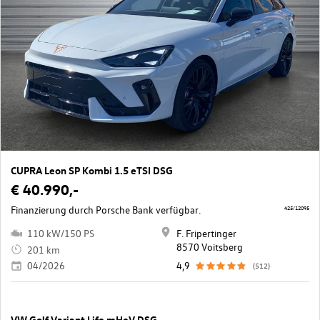
CUPRA Leon SP Kombi 1.5 eTSI DSG
€ 40.990,-
Finanzierung durch Porsche Bank verfügbar.
425/12095
110 kW/150 PS
F. Fripertinger
8570 Voitsberg
201 km
04/2026
4,9
(512)
VW Golf Variant Life mHeV DSG