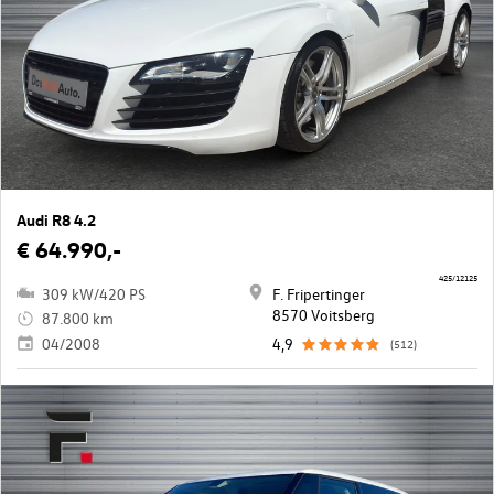
Audi R8 4.2
€ 64.990,-
425/12125
309 kW/420 PS
F. Fripertinger
8570 Voitsberg
87.800 km
04/2008
4,9
(512)