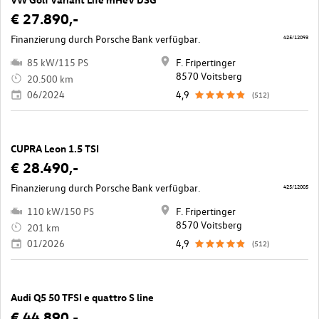
€ 27.890,-
Finanzierung durch Porsche Bank verfügbar.
425/12093
85 kW/115 PS
F. Fripertinger
8570 Voitsberg
20.500 km
06/2024
4,9
(512)
CUPRA Leon 1.5 TSI
€ 28.490,-
Finanzierung durch Porsche Bank verfügbar.
425/12005
110 kW/150 PS
F. Fripertinger
8570 Voitsberg
201 km
01/2026
4,9
(512)
Audi Q5 50 TFSI e quattro S line
€ 44.890,-