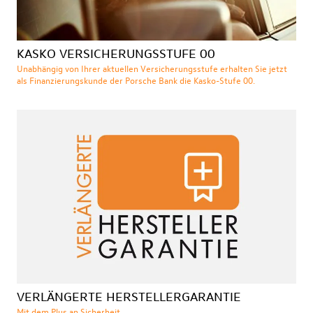
KASKO VERSICHERUNGSSTUFE 00
Unabhängig von Ihrer aktuellen Versicherungsstufe erhalten Sie jetzt
als Finanzierungskunde der Porsche Bank die Kasko-Stufe 00.
VERLÄNGERTE HERSTELLERGARANTIE
Mit dem Plus an Sicherheit.