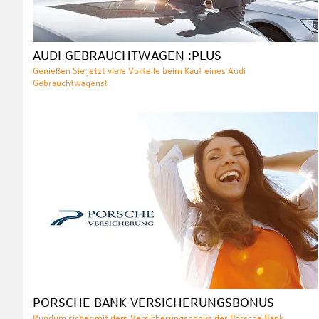
AUDI GEBRAUCHTWAGEN :PLUS
Genießen Sie jetzt viele Vorteile beim Kauf eines Audi
Gebrauchtwagens!
PORSCHE BANK VERSICHERUNGSBONUS
Rundum sicher mit dem Versicherungsbonus der Porsche Bank.