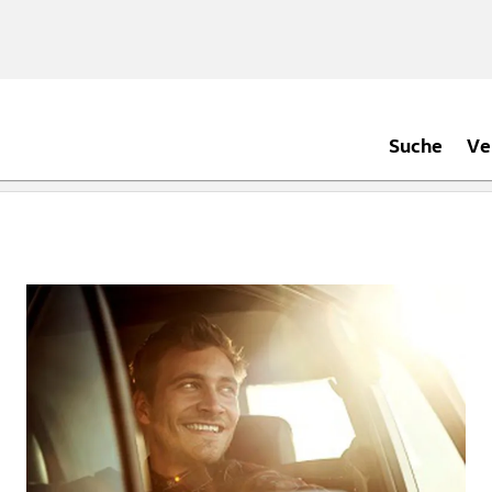
Suche
Ve