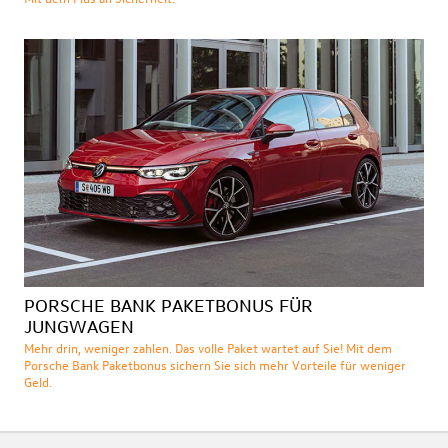
PORSCHE BANK PAKETBONUS FÜR
JUNGWAGEN
Mehr drin, weniger zahlen. Das volle Paket wartet auf Sie! Mit dem
Porsche Bank Paketbonus sichern Sie sich mehr Vorteile für weniger
Geld.