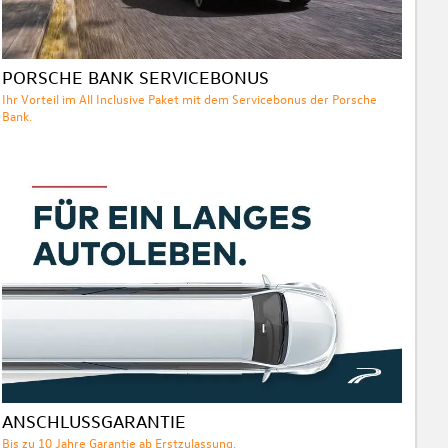
PORSCHE BANK SERVICEBONUS
Ihr Vorteil im All Inclusive Paket mit dem Servicebonus der Porsche
Bank.
ANSCHLUSSGARANTIE
Bis zu 10 Jahre Garantie ab Erstzulassung.