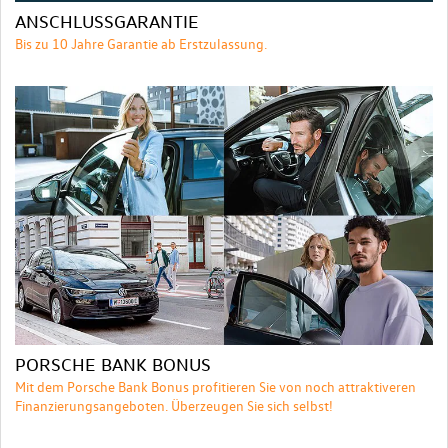
ANSCHLUSSGARANTIE
Bis zu 10 Jahre Garantie ab Erstzulassung.
PORSCHE BANK BONUS
Mit dem Porsche Bank Bonus profitieren Sie von noch attraktiveren
Finanzierungsangeboten. Überzeugen Sie sich selbst!