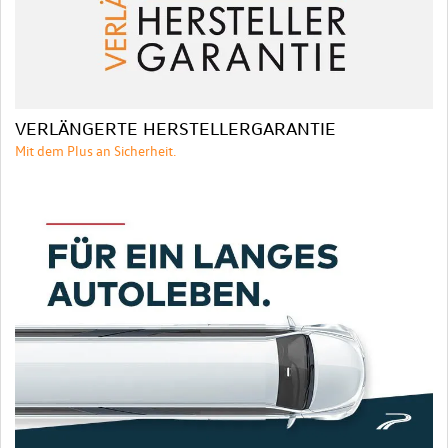
VERLÄNGERTE HERSTELLERGARANTIE
Mit dem Plus an Sicherheit.