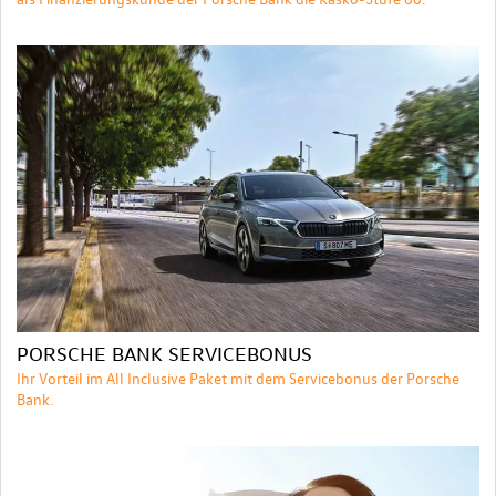
PORSCHE BANK SERVICEBONUS
Ihr Vorteil im All Inclusive Paket mit dem Servicebonus der Porsche
Bank.