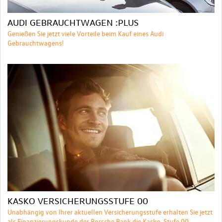
AUDI GEBRAUCHTWAGEN :PLUS
Genießen Sie jetzt viele Vorteile beim Kauf eines Audi
Gebrauchtwagens!
KASKO VERSICHERUNGSSTUFE 00
Unabhängig von Ihrer aktuellen Versicherungsstufe erhalten Sie jetzt
als Finanzierungskunde der Porsche Bank die Kasko-Stufe 00.