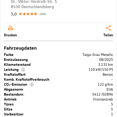
Dr.-Viktor-Verdroß-Str. 5
8530 Deutschlandsberg
5,0
(205)
Drucken
Teilen
Fahrzeugdaten
Farbe
Taiga-Grau Metallic
Erstzulassung
08/2025
Kilometerstand
3.131 km
Leistung
110 kW/150 PS
i
Kraftstoffart
Benzin
Komb. Kraftstoffverbrauch
–
CO₂-Emission
122 g/km
i
Abgasnorm
EU6
Bestandsnr.
5412 /02896
Antrieb
Frontantrieb
Türen
5
Sitze
5
Vorbesitzer
1