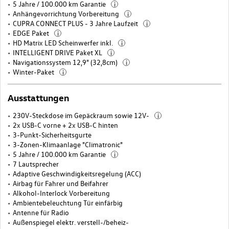
5 Jahre / 100.000 km Garantie
i
Anhängevorrichtung Vorbereitung
i
CUPRA CONNECT PLUS - 3 Jahre Laufzeit
i
EDGE Paket
i
HD Matrix LED Scheinwerfer inkl.
i
INTELLIGENT DRIVE Paket XL
i
Navigationssystem 12,9" (32,8cm)
i
Winter-Paket
i
Ausstattungen
230V-Steckdose im Gepäckraum sowie 12V-
i
2x USB-C vorne + 2x USB-C hinten
3-Punkt-Sicherheitsgurte
3-Zonen-Klimaanlage "Climatronic"
5 Jahre / 100.000 km Garantie
i
7 Lautsprecher
Adaptive Geschwindigkeitsregelung (ACC)
Airbag für Fahrer und Beifahrer
Alkohol-Interlock Vorbereitung
Ambientebeleuchtung Tür einfärbig
Antenne für Radio
Außenspiegel elektr. verstell-/beheiz-