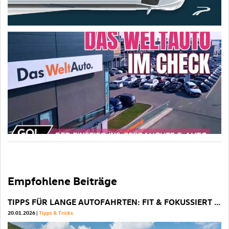
Empfohlene Beiträge
TIPPS FÜR LANGE AUTOFAHRTEN: FIT & FOKUSSIERT ANS ZIEL
P
20.01.2026
Tipps & Tricks
22