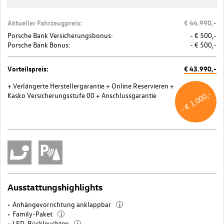
Aktueller Fahrzeugpreis:
€ 44.990,-
Porsche Bank Versicherungsbonus:
- € 500,-
Porsche Bank Bonus:
- € 500,-
Vorteilspreis:
€ 43.990,-
+ Verlängerte Herstellergarantie
+ Online Reservieren
+
- € 1.000,-
Kasko Versicherungsstufe 00
+ Anschlussgarantie
Ausstattungshighlights
Anhängevorrichtung anklappbar
i
Family-Paket
i
LED-Rückleuchten
i