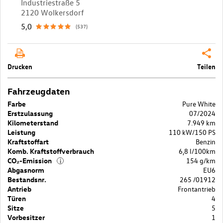
Industriestraße 5
2120 Wolkersdorf
5,0
(537)
Drucken
Teilen
Fahrzeugdaten
Farbe
Pure White
Erstzulassung
07/2024
Kilometerstand
7.949 km
Leistung
110 kW/150 PS
Kraftstoffart
Benzin
Komb. Kraftstoffverbrauch
6,8 l/100km
CO₂-Emission
154 g/km
i
Abgasnorm
EU6
Bestandsnr.
265 /01912
Antrieb
Frontantrieb
Türen
4
Sitze
5
Vorbesitzer
1