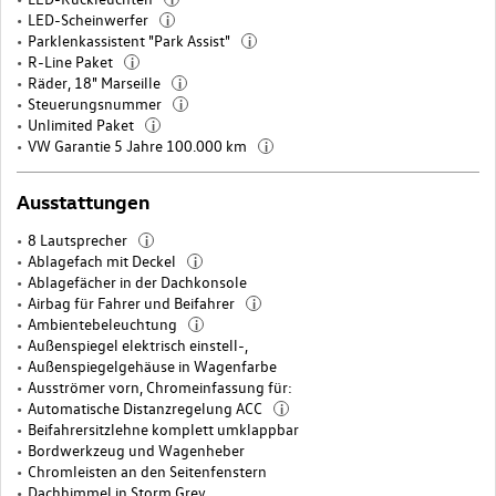
LED-Scheinwerfer
i
Parklenkassistent "Park Assist"
i
R-Line Paket
i
Räder, 18" Marseille
i
Steuerungsnummer
i
Unlimited Paket
i
VW Garantie 5 Jahre 100.000 km
i
Ausstattungen
8 Lautsprecher
i
Ablagefach mit Deckel
i
Ablagefächer in der Dachkonsole
Airbag für Fahrer und Beifahrer
i
Ambientebeleuchtung
i
Außenspiegel elektrisch einstell-,
Außenspiegelgehäuse in Wagenfarbe
Ausströmer vorn, Chromeinfassung für:
Automatische Distanzregelung ACC
i
Beifahrersitzlehne komplett umklappbar
Bordwerkzeug und Wagenheber
Chromleisten an den Seitenfenstern
Dachhimmel in Storm Grey