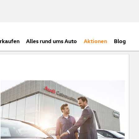
rkaufen
Alles rund ums Auto
Aktionen
Blog