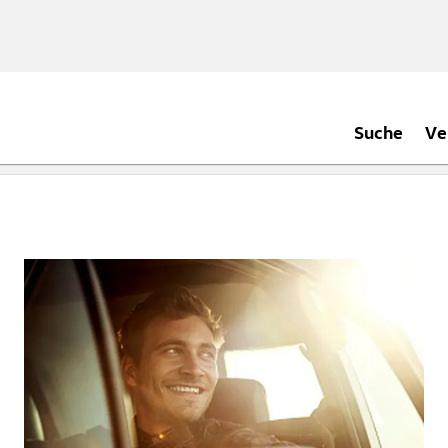
Suche
Ve