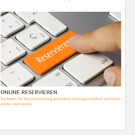
ONLINE RESERVIEREN
Sie haben Ihr Wunschfahrzeug gefunden? Jetzt ganz einfach und sicher
online reservieren.