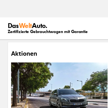
Das
Welt
Auto.
Zertifizierte Gebrauchtwagen mit Garantie
Aktionen