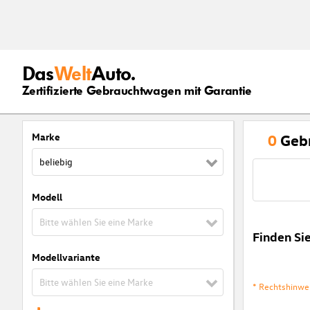
Das
Welt
Auto.
Zertifizierte Gebrauchtwagen mit Garantie
Marke
0
Geb
beliebig
Modell
Bitte wählen Sie eine Marke
Finden Si
Modellvariante
Bitte wählen Sie eine Marke
* Rechtshinwe