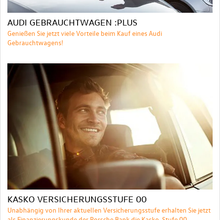
AUDI GEBRAUCHTWAGEN :PLUS
Genießen Sie jetzt viele Vorteile beim Kauf eines Audi
Gebrauchtwagens!
KASKO VERSICHERUNGSSTUFE 00
Unabhängig von Ihrer aktuellen Versicherungsstufe erhalten Sie jetzt
als Finanzierungskunde der Porsche Bank die Kasko-Stufe 00.