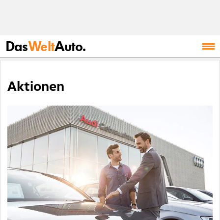
Das
Welt
Auto.
Aktionen