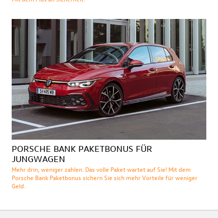
PORSCHE BANK PAKETBONUS FÜR
JUNGWAGEN
Mehr drin, weniger zahlen. Das volle Paket wartet auf Sie! Mit dem
Porsche Bank Paketbonus sichern Sie sich mehr Vorteile für weniger
Geld.