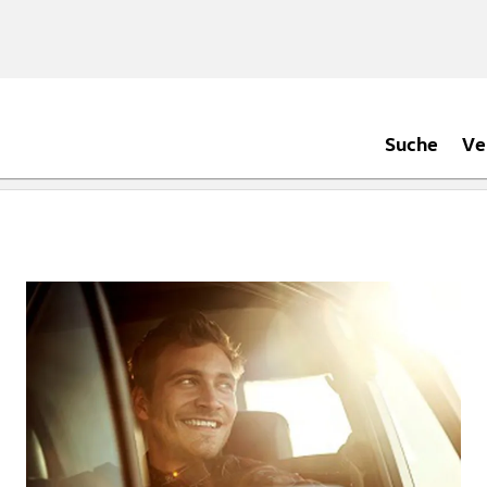
Suche
Ve